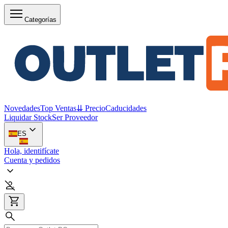
Categorías
Novedades
Top Ventas
⇊ Precio
Caducidades
Liquidar Stock
Ser Proveedor
ES
Hola, identifícate
Cuenta y pedidos