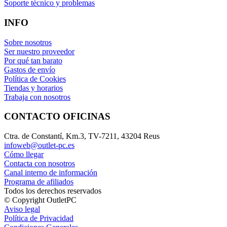
Soporte técnico y problemas
INFO
Sobre nosotros
Ser nuestro proveedor
Por qué tan barato
Gastos de envío
Política de Cookies
Tiendas y horarios
Trabaja con nosotros
CONTACTO OFICINAS
Ctra. de Constantí, Km.3, TV-7211, 43204 Reus
infoweb@outlet-pc.es
Cómo llegar
Contacta con nosotros
Canal interno de información
Programa de afiliados
Todos los derechos reservados
© Copyright OutletPC
Aviso legal
Política de Privacidad