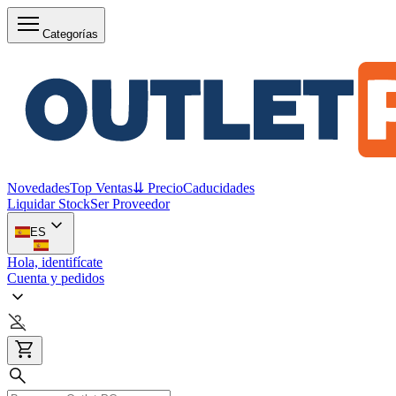
Categorías
Novedades
Top Ventas
⇊ Precio
Caducidades
Liquidar Stock
Ser Proveedor
ES
Hola, identifícate
Cuenta y pedidos