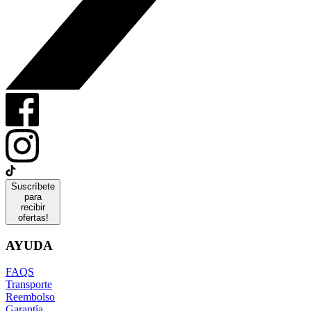
Suscríbete
para
recibir
ofertas!
AYUDA
FAQS
Transporte
Reembolso
Garantía