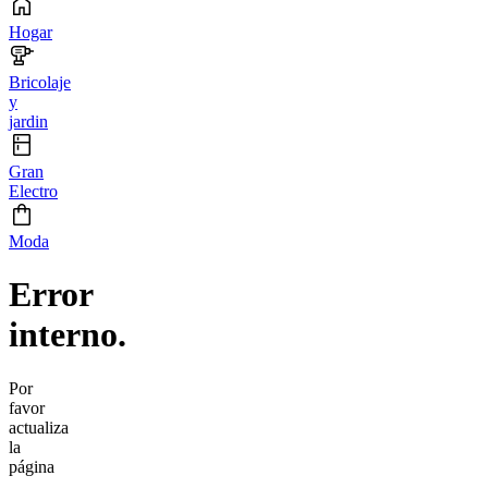
Hogar
Bricolaje
y
jardin
Gran
Electro
Moda
Error
interno.
Por
favor
actualiza
la
página