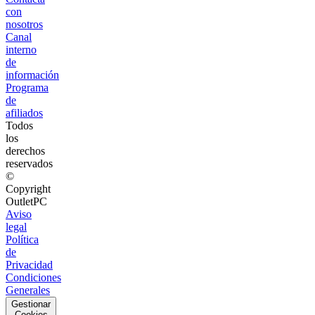
con
nosotros
Canal
interno
de
información
Programa
de
afiliados
Todos
los
derechos
reservados
©
Copyright
OutletPC
Aviso
legal
Política
de
Privacidad
Condiciones
Generales
Gestionar
Cookies