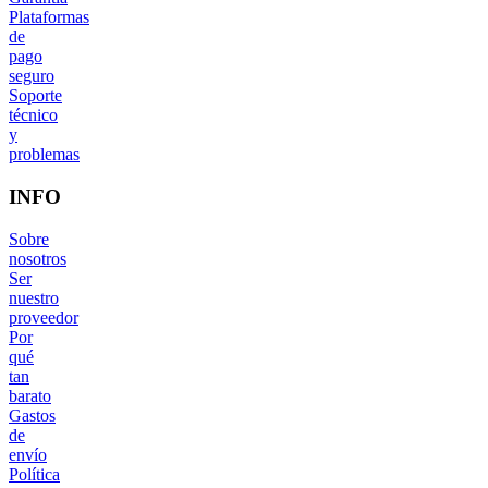
Plataformas
de
pago
seguro
Soporte
técnico
y
problemas
INFO
Sobre
nosotros
Ser
nuestro
proveedor
Por
qué
tan
barato
Gastos
de
envío
Política