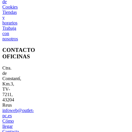
de
Cookies
Tiendas
y
horarios
Trabaja
con
nosotros
CONTACTO
OFICINAS
Ctra.
de
Constantí,
Km.3,
TV-
7211,
43204
Reus
infoweb@outlet-
pc.es
Cómo
llegar
Contacta