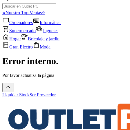
⭐Nuestro Top Ventas⭐
Ordenadores
Informática
Supermercado
Juguetes
Hogar
Bricolaje y jardin
Gran Electro
Moda
Error interno.
Por favor actualiza la página
Liquidar Stock
Ser Proveedor