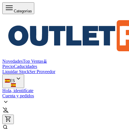
Categorías
Novedades
Top Ventas
⇊
Precio
Caducidades
Liquidar Stock
Ser Proveedor
ES
Hola, identifícate
Cuenta y pedidos