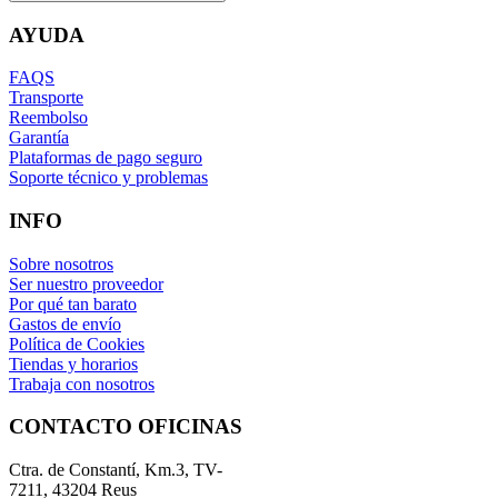
AYUDA
FAQS
Transporte
Reembolso
Garantía
Plataformas de pago seguro
Soporte técnico y problemas
INFO
Sobre nosotros
Ser nuestro proveedor
Por qué tan barato
Gastos de envío
Política de Cookies
Tiendas y horarios
Trabaja con nosotros
CONTACTO OFICINAS
Ctra. de Constantí, Km.3, TV-
7211, 43204 Reus