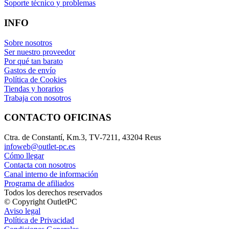
Soporte técnico y problemas
INFO
Sobre nosotros
Ser nuestro proveedor
Por qué tan barato
Gastos de envío
Política de Cookies
Tiendas y horarios
Trabaja con nosotros
CONTACTO OFICINAS
Ctra. de Constantí, Km.3, TV-7211, 43204 Reus
infoweb@outlet-pc.es
Cómo llegar
Contacta con nosotros
Canal interno de información
Programa de afiliados
Todos los derechos reservados
© Copyright OutletPC
Aviso legal
Política de Privacidad