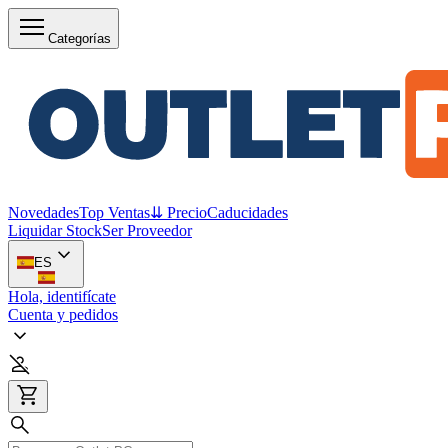
Categorías
Novedades
Top Ventas
⇊ Precio
Caducidades
Liquidar Stock
Ser Proveedor
ES
Hola, identifícate
Cuenta y pedidos