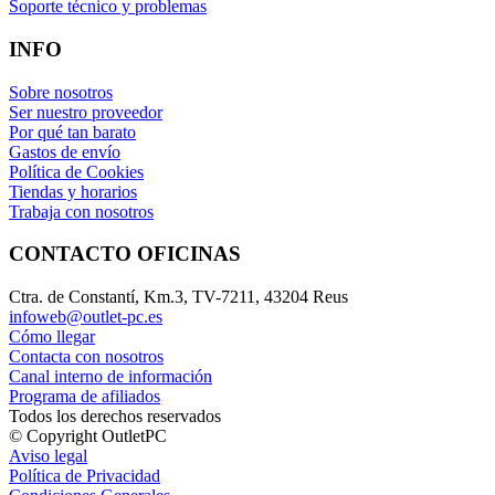
Soporte técnico y problemas
INFO
Sobre nosotros
Ser nuestro proveedor
Por qué tan barato
Gastos de envío
Política de Cookies
Tiendas y horarios
Trabaja con nosotros
CONTACTO OFICINAS
Ctra. de Constantí, Km.3, TV-7211, 43204 Reus
infoweb@outlet-pc.es
Cómo llegar
Contacta con nosotros
Canal interno de información
Programa de afiliados
Todos los derechos reservados
© Copyright OutletPC
Aviso legal
Política de Privacidad