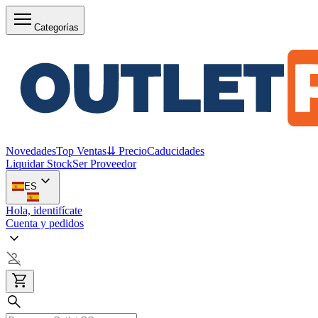
Categorías
Novedades
Top Ventas
⇊ Precio
Caducidades
Liquidar Stock
Ser Proveedor
ES
Hola, identifícate
Cuenta y pedidos