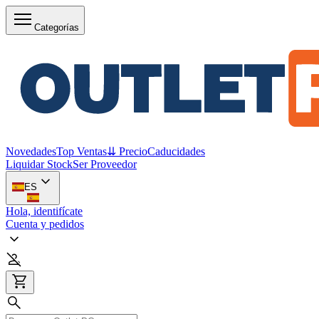
Categorías
Novedades
Top Ventas
⇊ Precio
Caducidades
Liquidar Stock
Ser Proveedor
ES
Hola, identifícate
Cuenta y pedidos