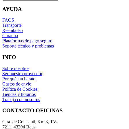
AYUDA
FAQS
Transporte
Reembolso
Garantía
Plataformas de pago seguro
Soporte técnico y problemas
INFO
Sobre nosotros
Ser nuestro proveedor
Por qué tan barato
Gastos de envío
Política de Cookies
Tiendas y horarios
Trabaja con nosotros
CONTACTO OFICINAS
Ctra. de Constantí, Km.3, TV-
7211, 43204 Reus