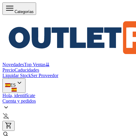
Categorías
Novedades
Top Ventas
⇊
Precio
Caducidades
Liquidar Stock
Ser Proveedor
ES
Hola, identifícate
Cuenta y pedidos