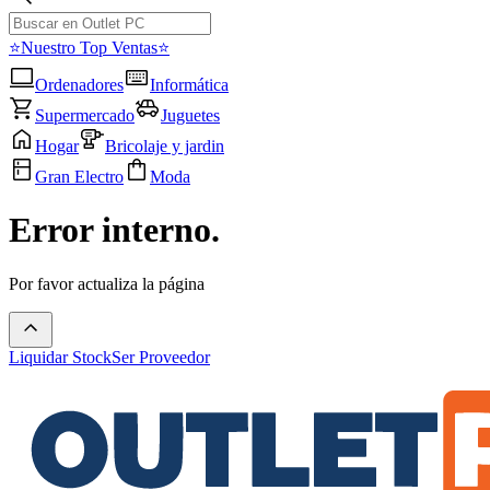
⭐Nuestro Top Ventas⭐
Ordenadores
Informática
Supermercado
Juguetes
Hogar
Bricolaje y jardin
Gran Electro
Moda
Error interno.
Por favor actualiza la página
Liquidar Stock
Ser Proveedor