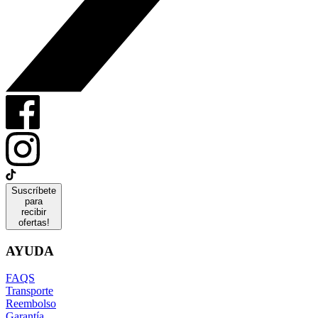
Suscríbete
para
recibir
ofertas!
AYUDA
FAQS
Transporte
Reembolso
Garantía