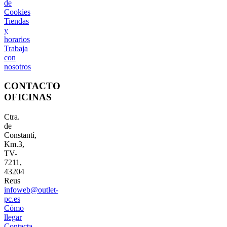
de
Cookies
Tiendas
y
horarios
Trabaja
con
nosotros
CONTACTO
OFICINAS
Ctra.
de
Constantí,
Km.3,
TV-
7211,
43204
Reus
infoweb@outlet-
pc.es
Cómo
llegar
Contacta