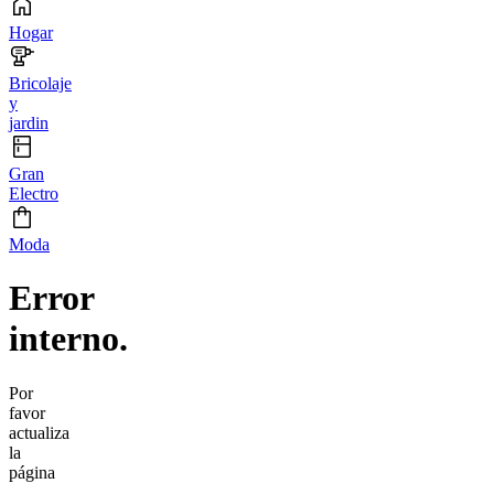
Hogar
Bricolaje
y
jardin
Gran
Electro
Moda
Error
interno.
Por
favor
actualiza
la
página