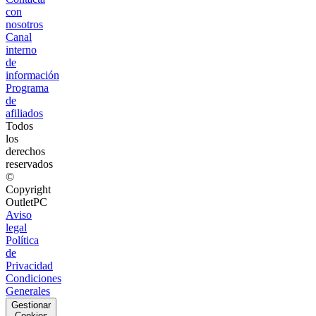
con
nosotros
Canal
interno
de
información
Programa
de
afiliados
Todos
los
derechos
reservados
©
Copyright
OutletPC
Aviso
legal
Política
de
Privacidad
Condiciones
Generales
Gestionar
Cookies