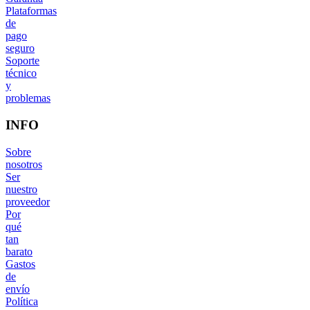
Plataformas
de
pago
seguro
Soporte
técnico
y
problemas
INFO
Sobre
nosotros
Ser
nuestro
proveedor
Por
qué
tan
barato
Gastos
de
envío
Política