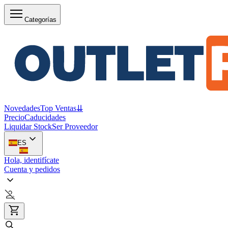
Categorías
Novedades
Top Ventas
⇊
Precio
Caducidades
Liquidar Stock
Ser Proveedor
ES
Hola, identifícate
Cuenta y pedidos