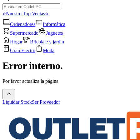
⭐Nuestro Top Ventas⭐
Ordenadores
Informática
Supermercado
Juguetes
Hogar
Bricolaje y jardin
Gran Electro
Moda
Error interno.
Por favor actualiza la página
Liquidar Stock
Ser Proveedor