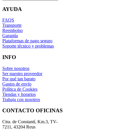
AYUDA
FAQS
Transporte
Reembolso
Garantía
Plataformas de pago seguro
Soporte técnico y problemas
INFO
Sobre nosotros
Ser nuestro proveedor
Por qué tan barato
Gastos de envío
Política de Cookies
Tiendas y horarios
Trabaja con nosotros
CONTACTO OFICINAS
Ctra. de Constantí, Km.3, TV-
7211, 43204 Reus