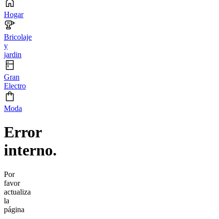
Hogar
Bricolaje
y
jardin
Gran
Electro
Moda
Error
interno.
Por
favor
actualiza
la
página