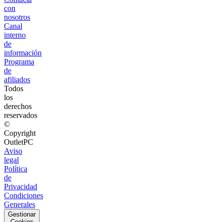
con
nosotros
Canal
interno
de
información
Programa
de
afiliados
Todos
los
derechos
reservados
©
Copyright
OutletPC
Aviso
legal
Política
de
Privacidad
Condiciones
Generales
Gestionar
Cookies