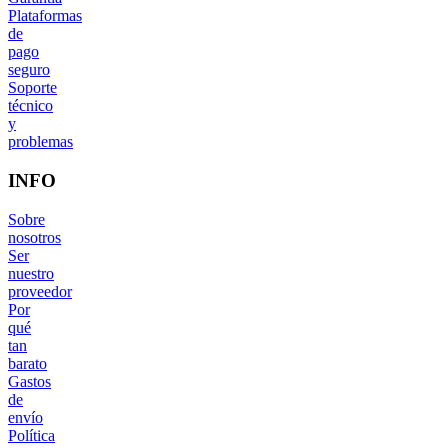
Plataformas
de
pago
seguro
Soporte
técnico
y
problemas
INFO
Sobre
nosotros
Ser
nuestro
proveedor
Por
qué
tan
barato
Gastos
de
envío
Política