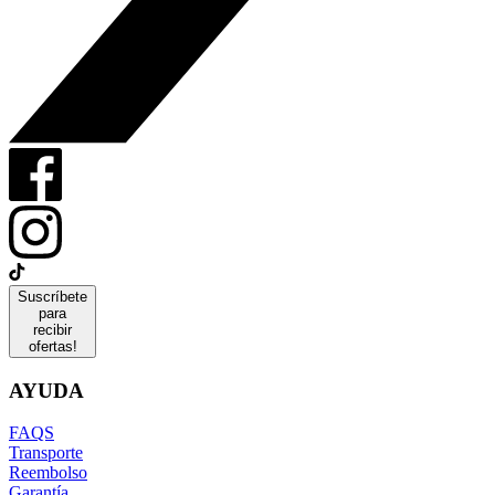
Suscríbete
para
recibir
ofertas!
AYUDA
FAQS
Transporte
Reembolso
Garantía