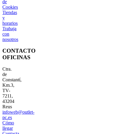
de
Cookies
Tiendas
y
horarios
Trabaja
con
nosotros
CONTACTO
OFICINAS
Ctra.
de
Constantí,
Km.3,
TV-
7211,
43204
Reus
infoweb@outlet-
pc.es
Cómo
llegar
Contacta