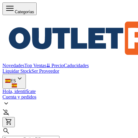
Categorías
Novedades
Top Ventas
⇊ Precio
Caducidades
Liquidar Stock
Ser Proveedor
ES
Hola, identifícate
Cuenta y pedidos