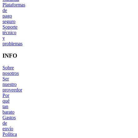
Plataformas
de
pago
seguro
Soporte
técnico
y
problemas
INFO
Sobre
nosotros
Ser
nuestro
proveedor
Por
qué
tan
barato
Gastos
de
envío
Política