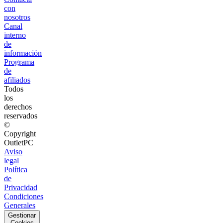
con
nosotros
Canal
interno
de
información
Programa
de
afiliados
Todos
los
derechos
reservados
©
Copyright
OutletPC
Aviso
legal
Política
de
Privacidad
Condiciones
Generales
Gestionar
Cookies