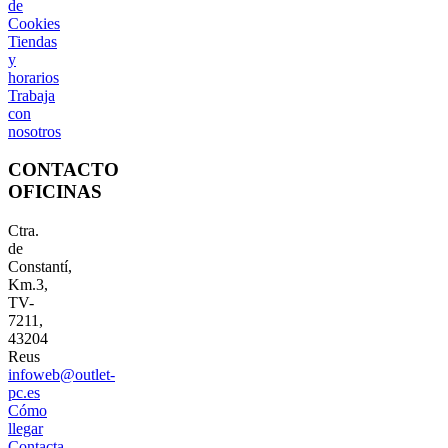
de
Cookies
Tiendas
y
horarios
Trabaja
con
nosotros
CONTACTO
OFICINAS
Ctra.
de
Constantí,
Km.3,
TV-
7211,
43204
Reus
infoweb@outlet-
pc.es
Cómo
llegar
Contacta