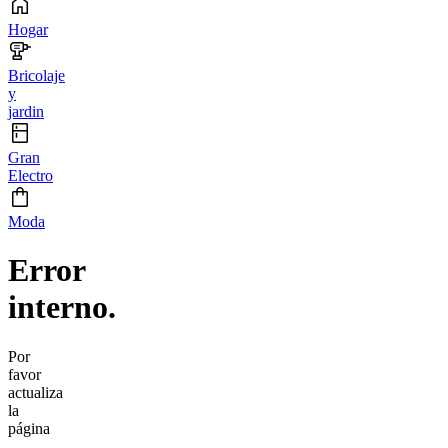
Hogar
Bricolaje
y
jardin
Gran
Electro
Moda
Error
interno.
Por
favor
actualiza
la
página