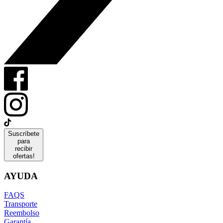
Suscríbete
para
recibir
ofertas!
AYUDA
FAQS
Transporte
Reembolso
Garantía