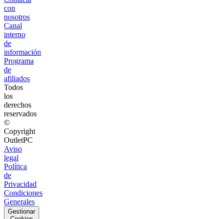
con
nosotros
Canal
interno
de
información
Programa
de
afiliados
Todos
los
derechos
reservados
©
Copyright
OutletPC
Aviso
legal
Política
de
Privacidad
Condiciones
Generales
Gestionar
Cookies