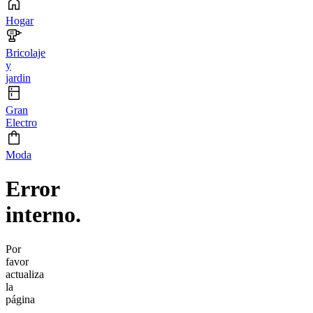
Hogar
Bricolaje
y
jardin
Gran
Electro
Moda
Error
interno.
Por
favor
actualiza
la
página