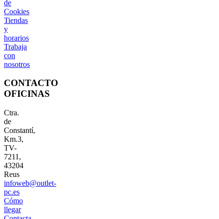
de
Cookies
Tiendas
y
horarios
Trabaja
con
nosotros
CONTACTO
OFICINAS
Ctra.
de
Constantí,
Km.3,
TV-
7211,
43204
Reus
infoweb@outlet-
pc.es
Cómo
llegar
Contacta