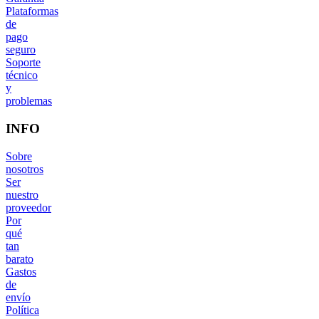
Plataformas
de
pago
seguro
Soporte
técnico
y
problemas
INFO
Sobre
nosotros
Ser
nuestro
proveedor
Por
qué
tan
barato
Gastos
de
envío
Política