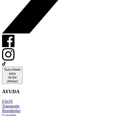
Suscríbete
para
recibir
ofertas!
AYUDA
FAQS
Transporte
Reembolso
Garantía