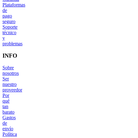
Plataformas
de
pago
seguro
Soporte
técnico
y
problemas
INFO
Sobre
nosotros
Ser
nuestro
proveedor
Por
qué
tan
barato
Gastos
de
envío
Política