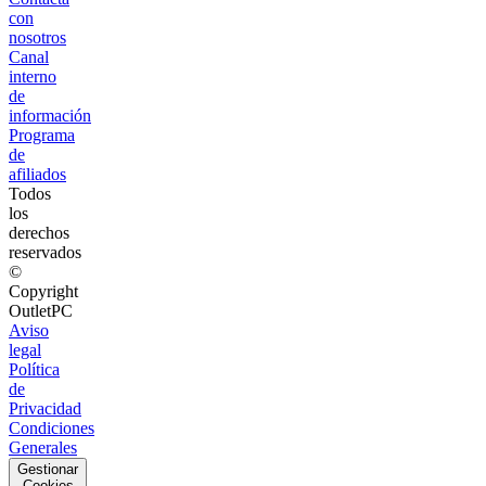
con
nosotros
Canal
interno
de
información
Programa
de
afiliados
Todos
los
derechos
reservados
©
Copyright
OutletPC
Aviso
legal
Política
de
Privacidad
Condiciones
Generales
Gestionar
Cookies