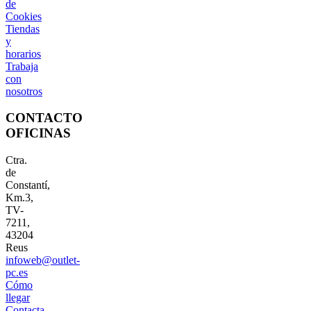
de
Cookies
Tiendas
y
horarios
Trabaja
con
nosotros
CONTACTO
OFICINAS
Ctra.
de
Constantí,
Km.3,
TV-
7211,
43204
Reus
infoweb@outlet-
pc.es
Cómo
llegar
Contacta