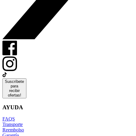
Suscríbete
para
recibir
ofertas!
AYUDA
FAQS
Transporte
Reembolso
Garantía