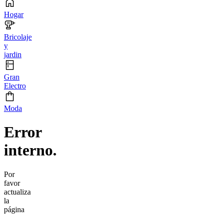
Hogar
Bricolaje
y
jardin
Gran
Electro
Moda
Error
interno.
Por
favor
actualiza
la
página