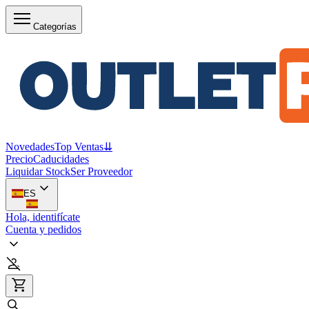
Categorías
Novedades
Top Ventas
⇊
Precio
Caducidades
Liquidar Stock
Ser Proveedor
ES
Hola, identifícate
Cuenta y pedidos