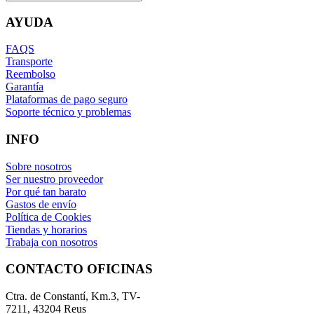
AYUDA
FAQS
Transporte
Reembolso
Garantía
Plataformas de pago seguro
Soporte técnico y problemas
INFO
Sobre nosotros
Ser nuestro proveedor
Por qué tan barato
Gastos de envío
Política de Cookies
Tiendas y horarios
Trabaja con nosotros
CONTACTO OFICINAS
Ctra. de Constantí, Km.3, TV-
7211, 43204 Reus