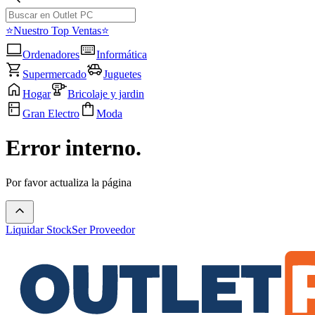
⭐Nuestro Top Ventas⭐
Ordenadores
Informática
Supermercado
Juguetes
Hogar
Bricolaje y jardin
Gran Electro
Moda
Error interno.
Por favor actualiza la página
Liquidar Stock
Ser Proveedor