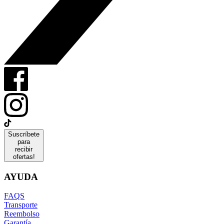
Suscríbete
para
recibir
ofertas!
AYUDA
FAQS
Transporte
Reembolso
Garantía