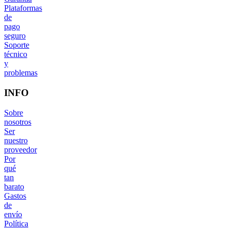
Plataformas
de
pago
seguro
Soporte
técnico
y
problemas
INFO
Sobre
nosotros
Ser
nuestro
proveedor
Por
qué
tan
barato
Gastos
de
envío
Política