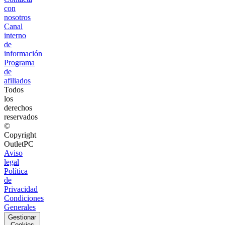
con
nosotros
Canal
interno
de
información
Programa
de
afiliados
Todos
los
derechos
reservados
©
Copyright
OutletPC
Aviso
legal
Política
de
Privacidad
Condiciones
Generales
Gestionar
Cookies