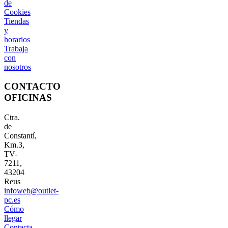
de
Cookies
Tiendas
y
horarios
Trabaja
con
nosotros
CONTACTO
OFICINAS
Ctra.
de
Constantí,
Km.3,
TV-
7211,
43204
Reus
infoweb@outlet-
pc.es
Cómo
llegar
Contacta