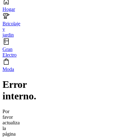
Hogar
Bricolaje
y
jardin
Gran
Electro
Moda
Error
interno.
Por
favor
actualiza
la
página