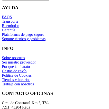
AYUDA
FAQS
Transporte
Reembolso
Garantía
Plataformas de pago seguro
Soporte técnico y problemas
INFO
Sobre nosotros
Ser nuestro proveedor
Por qué tan barato
Gastos de envío
Política de Cookies
Tiendas y horarios
Trabaja con nosotros
CONTACTO OFICINAS
Ctra. de Constantí, Km.3, TV-
7211, 43204 Reus