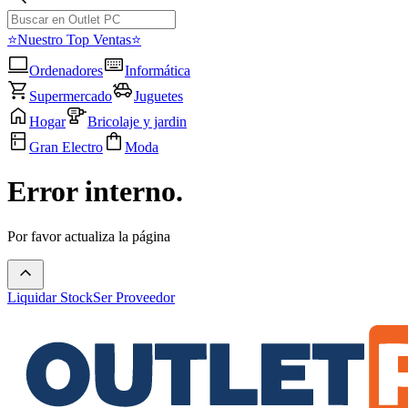
⭐Nuestro Top Ventas⭐
Ordenadores
Informática
Supermercado
Juguetes
Hogar
Bricolaje y jardin
Gran Electro
Moda
Error interno.
Por favor actualiza la página
Liquidar Stock
Ser Proveedor