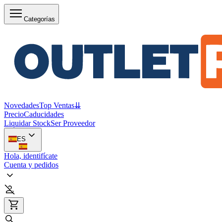
Categorías
Novedades
Top Ventas
⇊
Precio
Caducidades
Liquidar Stock
Ser Proveedor
ES
Hola, identifícate
Cuenta y pedidos