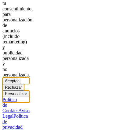
tu
consentimiento,
para
personalización
de
anuncios
(incluido
remarketing)
y
publicidad
personalizada
y
no
personalizada.
Aceptar
Rechazar
Personalizar
Política
de
Cookies
Aviso
Legal
Política
de
privacidad