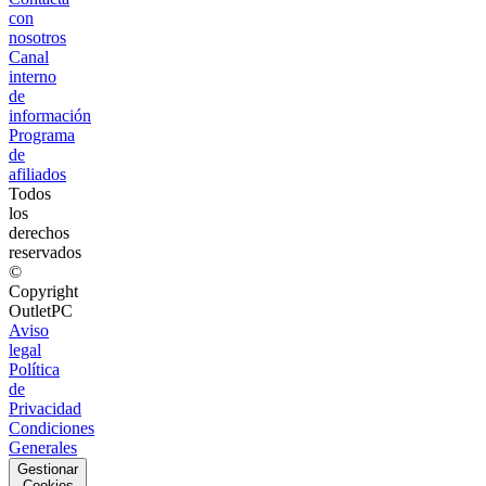
con
nosotros
Canal
interno
de
información
Programa
de
afiliados
Todos
los
derechos
reservados
©
Copyright
OutletPC
Aviso
legal
Política
de
Privacidad
Condiciones
Generales
Gestionar
Cookies