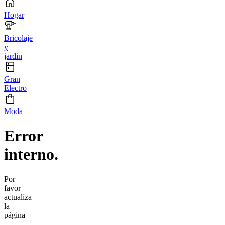
Hogar
Bricolaje
y
jardin
Gran
Electro
Moda
Error
interno.
Por
favor
actualiza
la
página