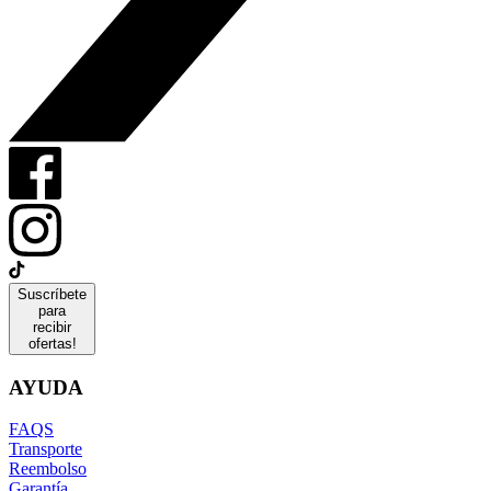
Suscríbete
para
recibir
ofertas!
AYUDA
FAQS
Transporte
Reembolso
Garantía