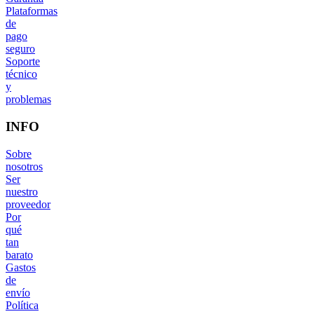
Plataformas
de
pago
seguro
Soporte
técnico
y
problemas
INFO
Sobre
nosotros
Ser
nuestro
proveedor
Por
qué
tan
barato
Gastos
de
envío
Política