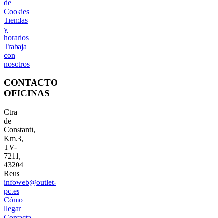
de
Cookies
Tiendas
y
horarios
Trabaja
con
nosotros
CONTACTO
OFICINAS
Ctra.
de
Constantí,
Km.3,
TV-
7211,
43204
Reus
infoweb@outlet-
pc.es
Cómo
llegar
Contacta