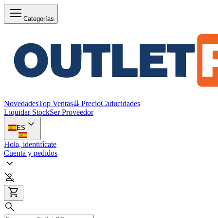
Categorías
Novedades
Top Ventas
⇊ Precio
Caducidades
Liquidar Stock
Ser Proveedor
ES
Hola, identifícate
Cuenta y pedidos