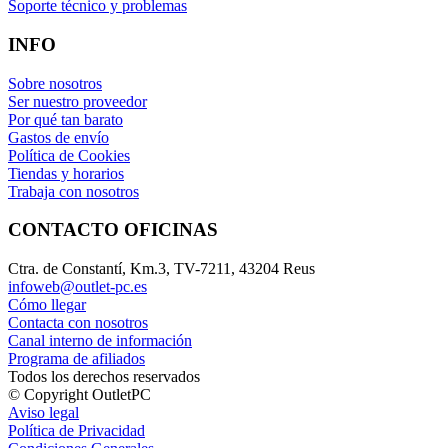
Soporte técnico y problemas
INFO
Sobre nosotros
Ser nuestro proveedor
Por qué tan barato
Gastos de envío
Política de Cookies
Tiendas y horarios
Trabaja con nosotros
CONTACTO OFICINAS
Ctra. de Constantí, Km.3, TV-7211, 43204 Reus
infoweb@outlet-pc.es
Cómo llegar
Contacta con nosotros
Canal interno de información
Programa de afiliados
Todos los derechos reservados
© Copyright OutletPC
Aviso legal
Política de Privacidad