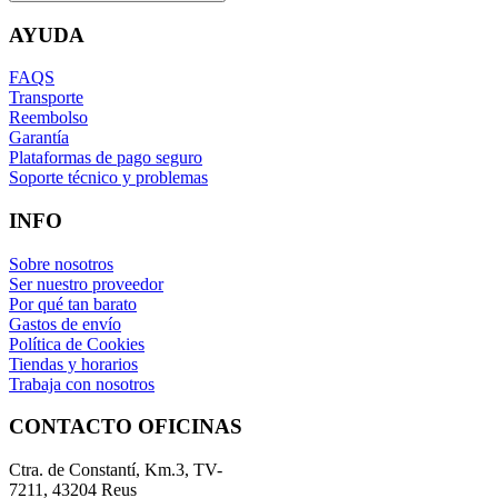
AYUDA
FAQS
Transporte
Reembolso
Garantía
Plataformas de pago seguro
Soporte técnico y problemas
INFO
Sobre nosotros
Ser nuestro proveedor
Por qué tan barato
Gastos de envío
Política de Cookies
Tiendas y horarios
Trabaja con nosotros
CONTACTO OFICINAS
Ctra. de Constantí, Km.3, TV-
7211, 43204 Reus