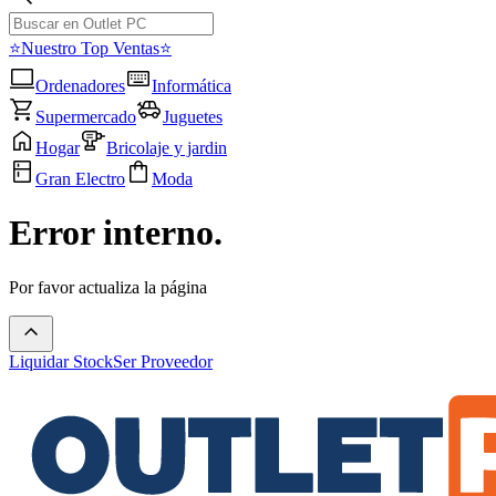
⭐Nuestro Top Ventas⭐
Ordenadores
Informática
Supermercado
Juguetes
Hogar
Bricolaje y jardin
Gran Electro
Moda
Error interno.
Por favor actualiza la página
Liquidar Stock
Ser Proveedor