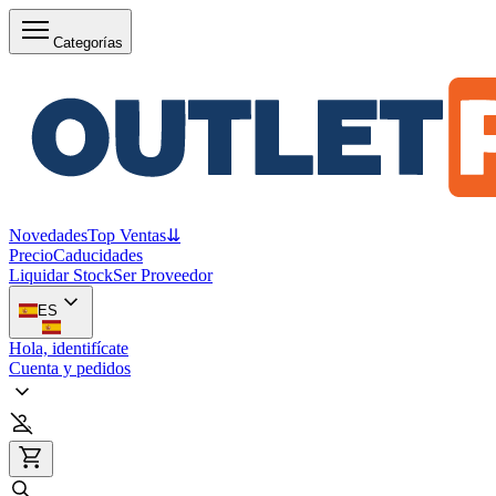
Categorías
Novedades
Top Ventas
⇊
Precio
Caducidades
Liquidar Stock
Ser Proveedor
ES
Hola, identifícate
Cuenta y pedidos