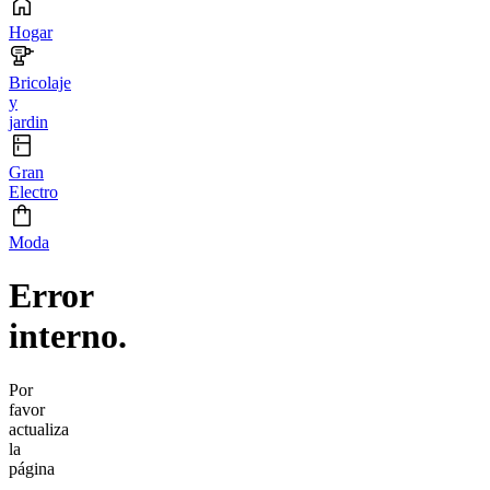
Hogar
Bricolaje
y
jardin
Gran
Electro
Moda
Error
interno.
Por
favor
actualiza
la
página