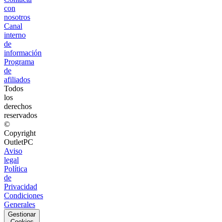
con
nosotros
Canal
interno
de
información
Programa
de
afiliados
Todos
los
derechos
reservados
©
Copyright
OutletPC
Aviso
legal
Política
de
Privacidad
Condiciones
Generales
Gestionar
Cookies