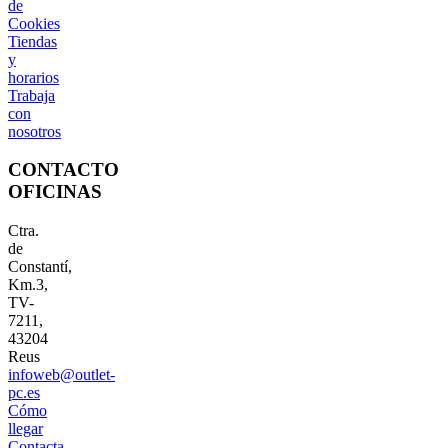
de
Cookies
Tiendas
y
horarios
Trabaja
con
nosotros
CONTACTO
OFICINAS
Ctra.
de
Constantí,
Km.3,
TV-
7211,
43204
Reus
infoweb@outlet-
pc.es
Cómo
llegar
Contacta