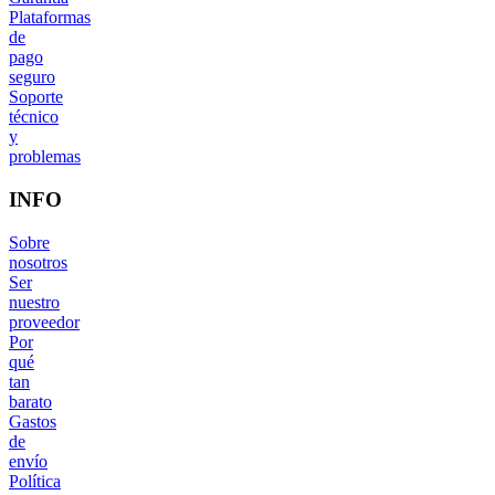
Plataformas
de
pago
seguro
Soporte
técnico
y
problemas
INFO
Sobre
nosotros
Ser
nuestro
proveedor
Por
qué
tan
barato
Gastos
de
envío
Política