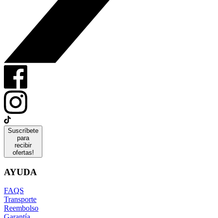
Suscríbete
para
recibir
ofertas!
AYUDA
FAQS
Transporte
Reembolso
Garantía