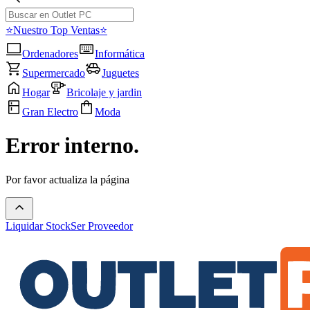
⭐Nuestro Top Ventas⭐
Ordenadores
Informática
Supermercado
Juguetes
Hogar
Bricolaje y jardin
Gran Electro
Moda
Error interno.
Por favor actualiza la página
Liquidar Stock
Ser Proveedor