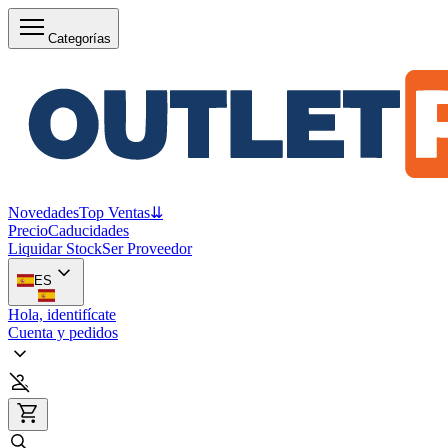
Categorías
Novedades
Top Ventas
⇊
Precio
Caducidades
Liquidar Stock
Ser Proveedor
ES
Hola, identifícate
Cuenta y pedidos