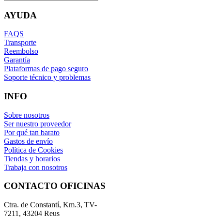
AYUDA
FAQS
Transporte
Reembolso
Garantía
Plataformas de pago seguro
Soporte técnico y problemas
INFO
Sobre nosotros
Ser nuestro proveedor
Por qué tan barato
Gastos de envío
Política de Cookies
Tiendas y horarios
Trabaja con nosotros
CONTACTO OFICINAS
Ctra. de Constantí, Km.3, TV-
7211, 43204 Reus