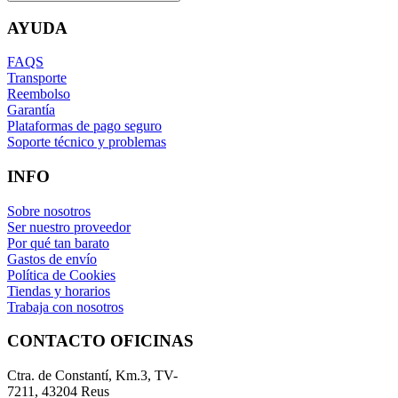
AYUDA
FAQS
Transporte
Reembolso
Garantía
Plataformas de pago seguro
Soporte técnico y problemas
INFO
Sobre nosotros
Ser nuestro proveedor
Por qué tan barato
Gastos de envío
Política de Cookies
Tiendas y horarios
Trabaja con nosotros
CONTACTO OFICINAS
Ctra. de Constantí, Km.3, TV-
7211, 43204 Reus