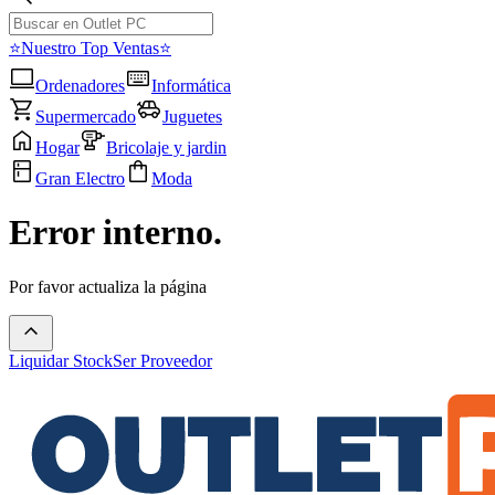
⭐Nuestro Top Ventas⭐
Ordenadores
Informática
Supermercado
Juguetes
Hogar
Bricolaje y jardin
Gran Electro
Moda
Error interno.
Por favor actualiza la página
Liquidar Stock
Ser Proveedor