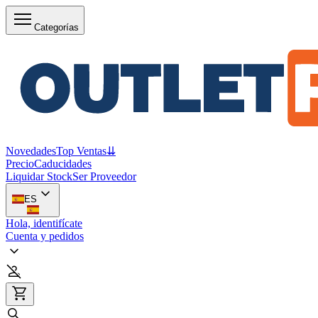
Categorías
Novedades
Top Ventas
⇊
Precio
Caducidades
Liquidar Stock
Ser Proveedor
ES
Hola, identifícate
Cuenta y pedidos