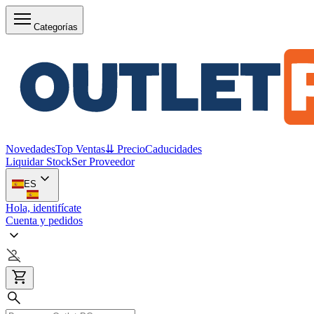
Categorías
Novedades
Top Ventas
⇊ Precio
Caducidades
Liquidar Stock
Ser Proveedor
ES
Hola, identifícate
Cuenta y pedidos