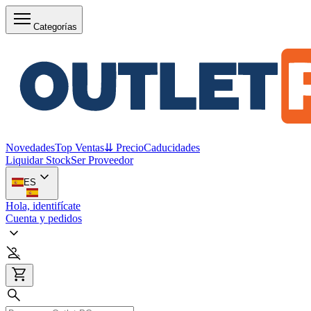
Categorías
Novedades
Top Ventas
⇊ Precio
Caducidades
Liquidar Stock
Ser Proveedor
ES
Hola, identifícate
Cuenta y pedidos