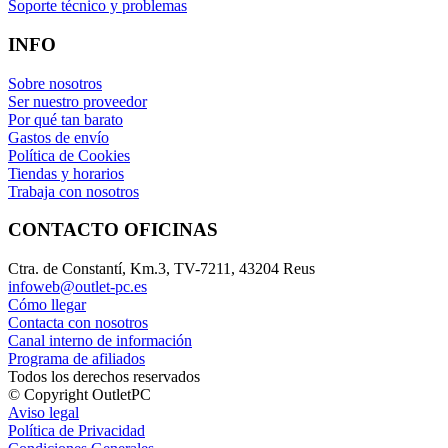
Soporte técnico y problemas
INFO
Sobre nosotros
Ser nuestro proveedor
Por qué tan barato
Gastos de envío
Política de Cookies
Tiendas y horarios
Trabaja con nosotros
CONTACTO OFICINAS
Ctra. de Constantí, Km.3, TV-7211, 43204 Reus
infoweb@outlet-pc.es
Cómo llegar
Contacta con nosotros
Canal interno de información
Programa de afiliados
Todos los derechos reservados
© Copyright OutletPC
Aviso legal
Política de Privacidad