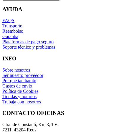
AYUDA
FAQS
Transporte
Reembolso
Garantía
Plataformas de pago seguro
Soporte técnico y problemas
INFO
Sobre nosotros
Ser nuestro proveedor
Por qué tan barato
Gastos de envío
Política de Cookies
Tiendas y horarios
Trabaja con nosotros
CONTACTO OFICINAS
Ctra. de Constantí, Km.3, TV-
7211, 43204 Reus