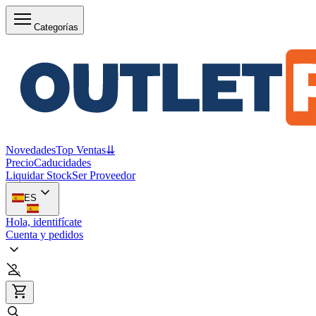
Categorías
Novedades
Top Ventas
⇊
Precio
Caducidades
Liquidar Stock
Ser Proveedor
ES
Hola, identifícate
Cuenta y pedidos