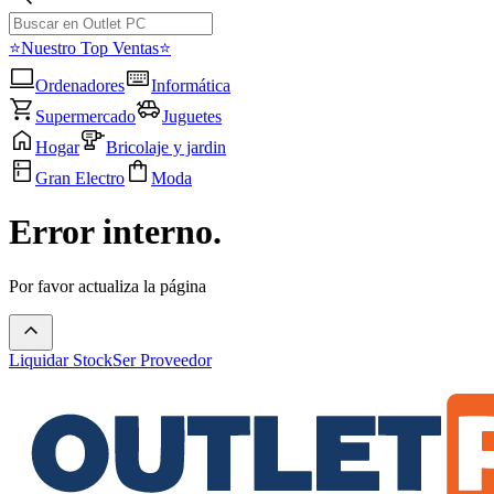
⭐Nuestro Top Ventas⭐
Ordenadores
Informática
Supermercado
Juguetes
Hogar
Bricolaje y jardin
Gran Electro
Moda
Error interno.
Por favor actualiza la página
Liquidar Stock
Ser Proveedor