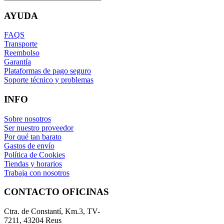
AYUDA
FAQS
Transporte
Reembolso
Garantía
Plataformas de pago seguro
Soporte técnico y problemas
INFO
Sobre nosotros
Ser nuestro proveedor
Por qué tan barato
Gastos de envío
Política de Cookies
Tiendas y horarios
Trabaja con nosotros
CONTACTO OFICINAS
Ctra. de Constantí, Km.3, TV-
7211, 43204 Reus