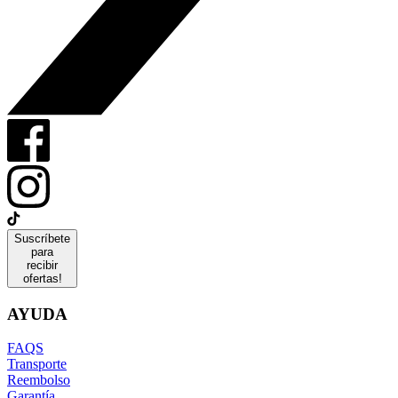
Suscríbete
para
recibir
ofertas!
AYUDA
FAQS
Transporte
Reembolso
Garantía