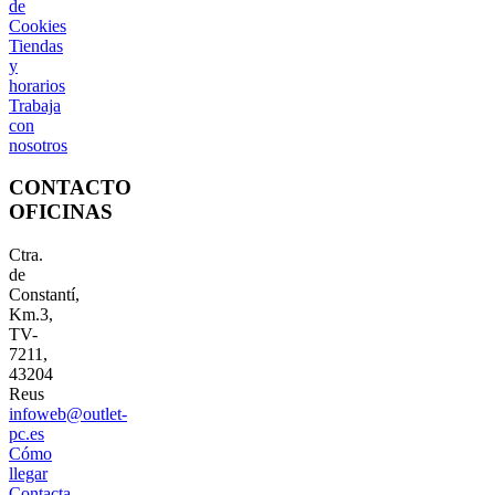
de
Cookies
Tiendas
y
horarios
Trabaja
con
nosotros
CONTACTO
OFICINAS
Ctra.
de
Constantí,
Km.3,
TV-
7211,
43204
Reus
infoweb@outlet-
pc.es
Cómo
llegar
Contacta