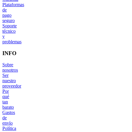
Plataformas
de
pago
seguro
Soporte
técnico
y
problemas
INFO
Sobre
nosotros
Ser
nuestro
proveedor
Por
qué
tan
barato
Gastos
de
envío
Política