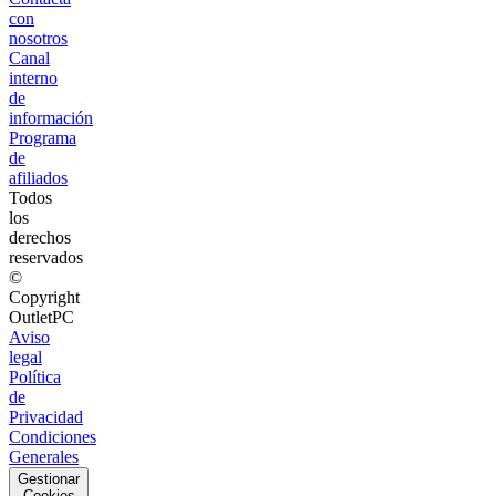
con
nosotros
Canal
interno
de
información
Programa
de
afiliados
Todos
los
derechos
reservados
©
Copyright
OutletPC
Aviso
legal
Política
de
Privacidad
Condiciones
Generales
Gestionar
Cookies