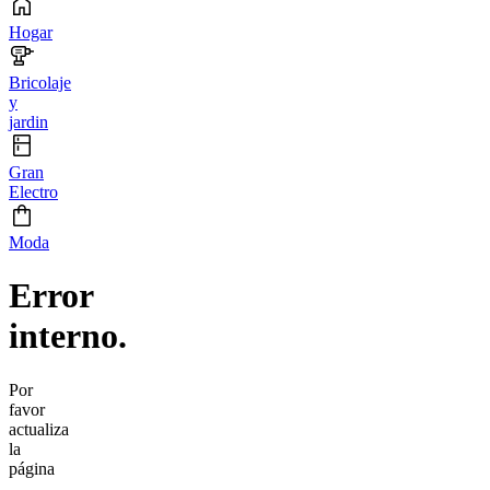
Hogar
Bricolaje
y
jardin
Gran
Electro
Moda
Error
interno.
Por
favor
actualiza
la
página