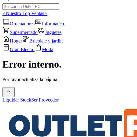
⭐Nuestro Top Ventas⭐
Ordenadores
Informática
Supermercado
Juguetes
Hogar
Bricolaje y jardin
Gran Electro
Moda
Error interno.
Por favor actualiza la página
Liquidar Stock
Ser Proveedor