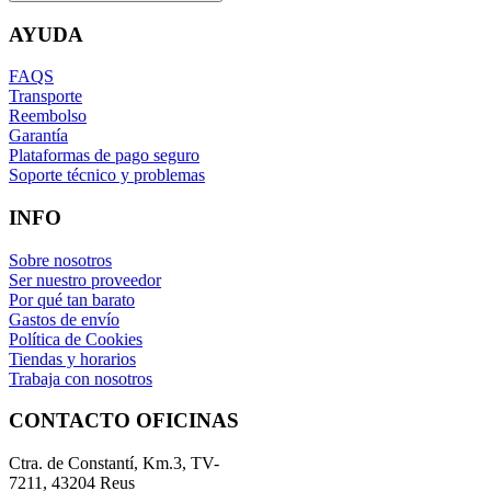
AYUDA
FAQS
Transporte
Reembolso
Garantía
Plataformas de pago seguro
Soporte técnico y problemas
INFO
Sobre nosotros
Ser nuestro proveedor
Por qué tan barato
Gastos de envío
Política de Cookies
Tiendas y horarios
Trabaja con nosotros
CONTACTO OFICINAS
Ctra. de Constantí, Km.3, TV-
7211, 43204 Reus