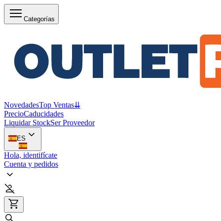
Categorías
Novedades
Top Ventas
⇊
Precio
Caducidades
Liquidar Stock
Ser Proveedor
ES
Hola, identifícate
Cuenta y pedidos