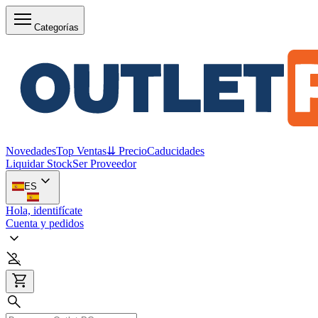
Categorías
Novedades
Top Ventas
⇊ Precio
Caducidades
Liquidar Stock
Ser Proveedor
ES
Hola, identifícate
Cuenta y pedidos