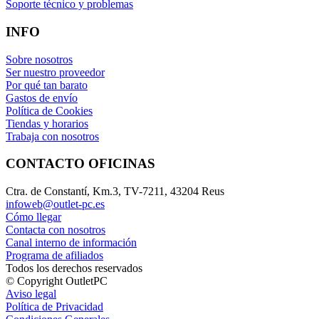
Soporte técnico y problemas
INFO
Sobre nosotros
Ser nuestro proveedor
Por qué tan barato
Gastos de envío
Política de Cookies
Tiendas y horarios
Trabaja con nosotros
CONTACTO OFICINAS
Ctra. de Constantí, Km.3, TV-7211, 43204 Reus
infoweb@outlet-pc.es
Cómo llegar
Contacta con nosotros
Canal interno de información
Programa de afiliados
Todos los derechos reservados
© Copyright OutletPC
Aviso legal
Política de Privacidad