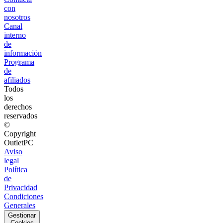
con
nosotros
Canal
interno
de
información
Programa
de
afiliados
Todos
los
derechos
reservados
©
Copyright
OutletPC
Aviso
legal
Política
de
Privacidad
Condiciones
Generales
Gestionar
Cookies