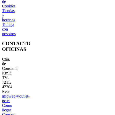
de
Cookies
Tiendas
y
horarios
Trabaja
con
nosotros
CONTACTO
OFICINAS
Ctra.
de
Constantí,
Km.3,
TV-
7211,
43204
Reus
infoweb@outlet-
pc.es
Cómo
llegar
Contacta