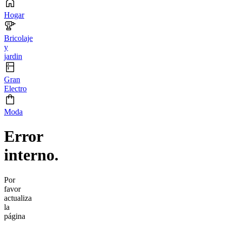
Hogar
Bricolaje
y
jardin
Gran
Electro
Moda
Error
interno.
Por
favor
actualiza
la
página