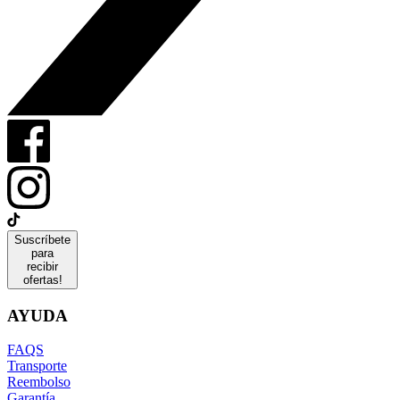
Suscríbete
para
recibir
ofertas!
AYUDA
FAQS
Transporte
Reembolso
Garantía