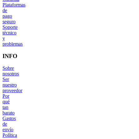
Plataformas
de
pago
seguro
Soporte
técnico
y
problemas
INFO
Sobre
nosotros
Ser
nuestro
proveedor
Por
qué
tan
barato
Gastos
de
envío
Política