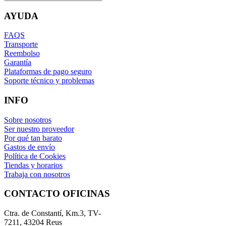
AYUDA
FAQS
Transporte
Reembolso
Garantía
Plataformas de pago seguro
Soporte técnico y problemas
INFO
Sobre nosotros
Ser nuestro proveedor
Por qué tan barato
Gastos de envío
Política de Cookies
Tiendas y horarios
Trabaja con nosotros
CONTACTO OFICINAS
Ctra. de Constantí, Km.3, TV-
7211, 43204 Reus