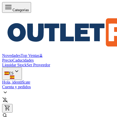
Categorías
Novedades
Top Ventas
⇊
Precio
Caducidades
Liquidar Stock
Ser Proveedor
ES
Hola, identifícate
Cuenta y pedidos