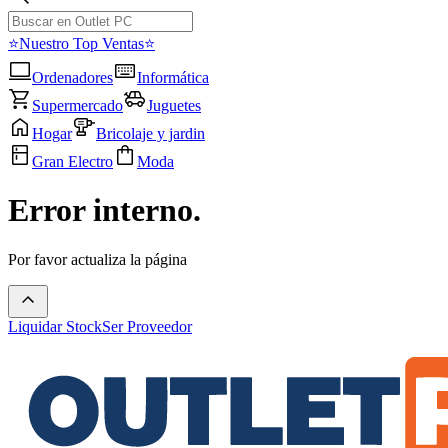
⭐Nuestro Top Ventas⭐
Ordenadores
Informática
Supermercado
Juguetes
Hogar
Bricolaje y jardin
Gran Electro
Moda
Error interno.
Por favor actualiza la página
Liquidar Stock
Ser Proveedor