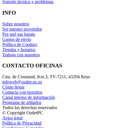
Soporte técnico y problemas
INFO
Sobre nosotros
Ser nuestro proveedor
Por qué tan barato
Gastos de envío
Política de Cookies
Tiendas y horarios
Trabaja con nosotros
CONTACTO OFICINAS
Ctra. de Constantí, Km.3, TV-7211, 43204 Reus
infoweb@outlet-pc.es
Cómo llegar
Contacta con nosotros
Canal interno de información
Programa de afiliados
Todos los derechos reservados
© Copyright OutletPC
Aviso legal
Política de Privacidad