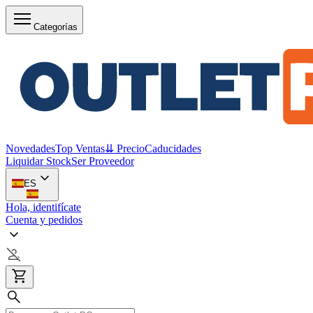
Categorías
Novedades
Top Ventas
⇊ Precio
Caducidades
Liquidar Stock
Ser Proveedor
ES
Hola, identifícate
Cuenta y pedidos