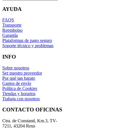
AYUDA
FAQS
Transporte
Reembolso
Garantía
Plataformas de pago seguro
Soporte técnico y problemas
INFO
Sobre nosotros
Ser nuestro proveedor
Por qué tan barato
Gastos de envío
Política de Cookies
Tiendas y horarios
Trabaja con nosotros
CONTACTO OFICINAS
Ctra. de Constantí, Km.3, TV-
7211, 43204 Reus