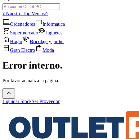
⭐Nuestro Top Ventas⭐
Ordenadores
Informática
Supermercado
Juguetes
Hogar
Bricolaje y jardin
Gran Electro
Moda
Error interno.
Por favor actualiza la página
Liquidar Stock
Ser Proveedor