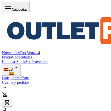
Categorías
Novedades
Top Ventas
⇊
Precio
Caducidades
Liquidar Stock
Ser Proveedor
ES
Hola, identifícate
Cuenta y pedidos