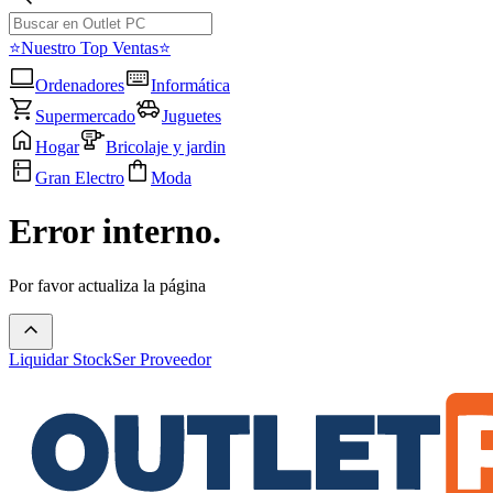
⭐Nuestro Top Ventas⭐
Ordenadores
Informática
Supermercado
Juguetes
Hogar
Bricolaje y jardin
Gran Electro
Moda
Error interno.
Por favor actualiza la página
Liquidar Stock
Ser Proveedor