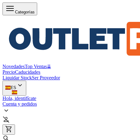
Categorías
Novedades
Top Ventas
⇊
Precio
Caducidades
Liquidar Stock
Ser Proveedor
ES
Hola, identifícate
Cuenta y pedidos