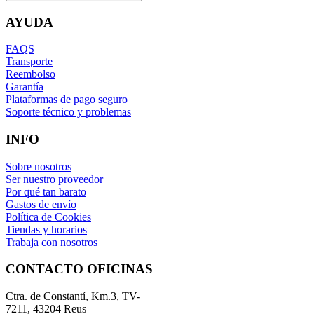
AYUDA
FAQS
Transporte
Reembolso
Garantía
Plataformas de pago seguro
Soporte técnico y problemas
INFO
Sobre nosotros
Ser nuestro proveedor
Por qué tan barato
Gastos de envío
Política de Cookies
Tiendas y horarios
Trabaja con nosotros
CONTACTO OFICINAS
Ctra. de Constantí, Km.3, TV-
7211, 43204 Reus