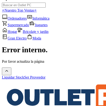
⭐Nuestro Top Ventas⭐
Ordenadores
Informática
Supermercado
Juguetes
Hogar
Bricolaje y jardin
Gran Electro
Moda
Error interno.
Por favor actualiza la página
Liquidar Stock
Ser Proveedor