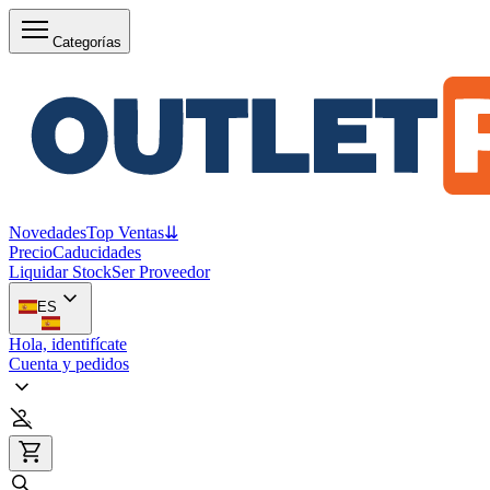
Categorías
Novedades
Top Ventas
⇊
Precio
Caducidades
Liquidar Stock
Ser Proveedor
ES
Hola, identifícate
Cuenta y pedidos