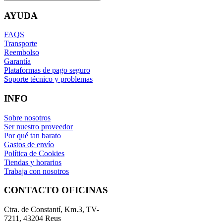
AYUDA
FAQS
Transporte
Reembolso
Garantía
Plataformas de pago seguro
Soporte técnico y problemas
INFO
Sobre nosotros
Ser nuestro proveedor
Por qué tan barato
Gastos de envío
Política de Cookies
Tiendas y horarios
Trabaja con nosotros
CONTACTO OFICINAS
Ctra. de Constantí, Km.3, TV-
7211, 43204 Reus