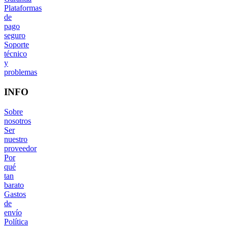
Plataformas
de
pago
seguro
Soporte
técnico
y
problemas
INFO
Sobre
nosotros
Ser
nuestro
proveedor
Por
qué
tan
barato
Gastos
de
envío
Política