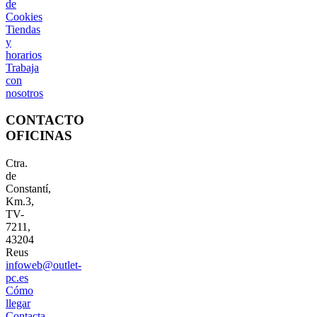
de
Cookies
Tiendas
y
horarios
Trabaja
con
nosotros
CONTACTO
OFICINAS
Ctra.
de
Constantí,
Km.3,
TV-
7211,
43204
Reus
infoweb@outlet-
pc.es
Cómo
llegar
Contacta