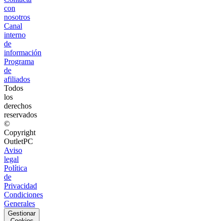
con
nosotros
Canal
interno
de
información
Programa
de
afiliados
Todos
los
derechos
reservados
©
Copyright
OutletPC
Aviso
legal
Política
de
Privacidad
Condiciones
Generales
Gestionar
Cookies