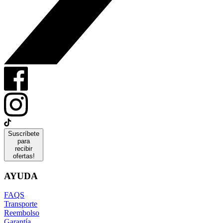
Suscríbete
para
recibir
ofertas!
AYUDA
FAQS
Transporte
Reembolso
Garantía