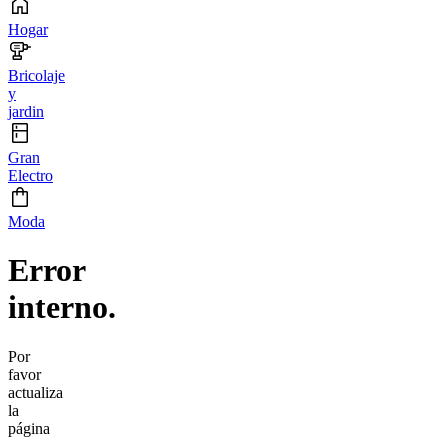
Hogar
Bricolaje
y
jardin
Gran
Electro
Moda
Error
interno.
Por
favor
actualiza
la
página