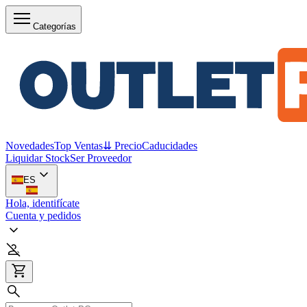
Categorías
Novedades
Top Ventas
⇊ Precio
Caducidades
Liquidar Stock
Ser Proveedor
ES
Hola, identifícate
Cuenta y pedidos