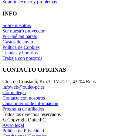
Soporte técnico y problemas
INFO
Sobre nosotros
Ser nuestro proveedor
Por qué tan barato
Gastos de envío
Política de Cookies
Tiendas y horarios
Trabaja con nosotros
CONTACTO OFICINAS
Ctra. de Constantí, Km.3, TV-7211, 43204 Reus
infoweb@outlet-pc.es
Cómo llegar
Contacta con nosotros
Canal interno de información
Programa de afiliados
Todos los derechos reservados
© Copyright OutletPC
Aviso legal
Política de Privacidad