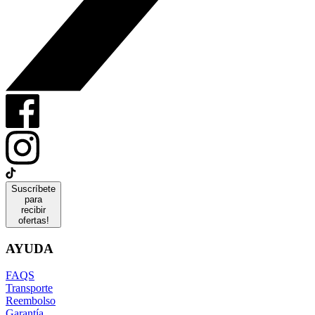
Suscríbete
para
recibir
ofertas!
AYUDA
FAQS
Transporte
Reembolso
Garantía