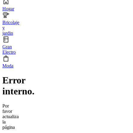
Hogar
Bricolaje
y
jardin
Gran
Electro
Moda
Error
interno.
Por
favor
actualiza
la
página