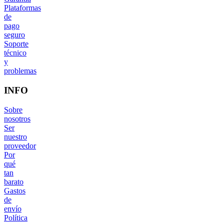
Plataformas
de
pago
seguro
Soporte
técnico
y
problemas
INFO
Sobre
nosotros
Ser
nuestro
proveedor
Por
qué
tan
barato
Gastos
de
envío
Política