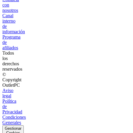
con
nosotros
Canal
interno
de
información
Programa
de
afiliados
Todos
los
derechos
reservados
©
Copyright
OutletPC
Aviso
legal
Política
de
Privacidad
Condiciones
Generales
Gestionar
Cookies