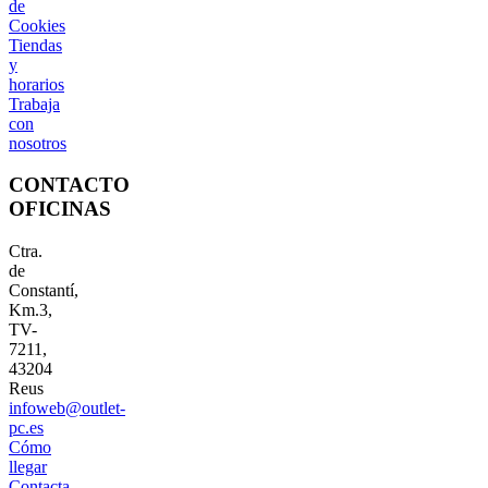
de
Cookies
Tiendas
y
horarios
Trabaja
con
nosotros
CONTACTO
OFICINAS
Ctra.
de
Constantí,
Km.3,
TV-
7211,
43204
Reus
infoweb@outlet-
pc.es
Cómo
llegar
Contacta