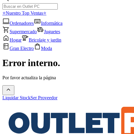
⭐Nuestro Top Ventas⭐
Ordenadores
Informática
Supermercado
Juguetes
Hogar
Bricolaje y jardin
Gran Electro
Moda
Error interno.
Por favor actualiza la página
Liquidar Stock
Ser Proveedor