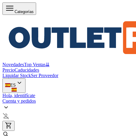
Categorías
Novedades
Top Ventas
⇊
Precio
Caducidades
Liquidar Stock
Ser Proveedor
ES
Hola, identifícate
Cuenta y pedidos