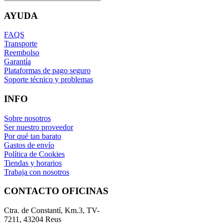
AYUDA
FAQS
Transporte
Reembolso
Garantía
Plataformas de pago seguro
Soporte técnico y problemas
INFO
Sobre nosotros
Ser nuestro proveedor
Por qué tan barato
Gastos de envío
Política de Cookies
Tiendas y horarios
Trabaja con nosotros
CONTACTO OFICINAS
Ctra. de Constantí, Km.3, TV-
7211, 43204 Reus