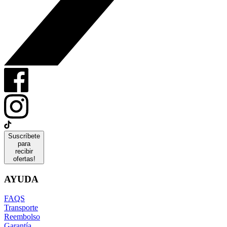
Suscríbete
para
recibir
ofertas!
AYUDA
FAQS
Transporte
Reembolso
Garantía