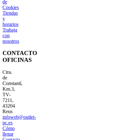
de
Cookies
Tiendas
y
horarios
Trabaja
con
nosotros
CONTACTO
OFICINAS
Ctra.
de
Constantí,
Km.3,
TV-
7211,
43204
Reus
infoweb@outlet-
pc.es
Cómo
llegar
Contacta