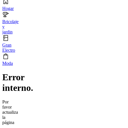
Hogar
Bricolaje
y
jardin
Gran
Electro
Moda
Error
interno.
Por
favor
actualiza
la
página