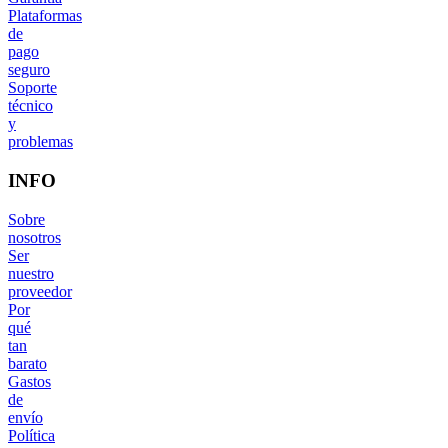
Plataformas
de
pago
seguro
Soporte
técnico
y
problemas
INFO
Sobre
nosotros
Ser
nuestro
proveedor
Por
qué
tan
barato
Gastos
de
envío
Política