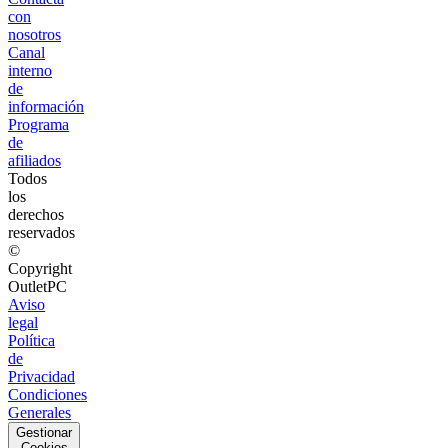
con
nosotros
Canal
interno
de
información
Programa
de
afiliados
Todos
los
derechos
reservados
©
Copyright
OutletPC
Aviso
legal
Política
de
Privacidad
Condiciones
Generales
Gestionar
Cookies