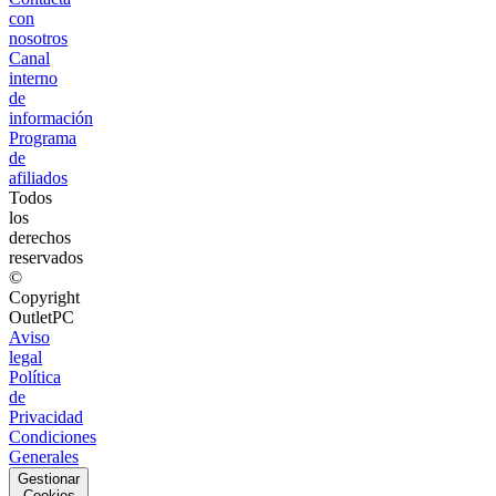
con
nosotros
Canal
interno
de
información
Programa
de
afiliados
Todos
los
derechos
reservados
©
Copyright
OutletPC
Aviso
legal
Política
de
Privacidad
Condiciones
Generales
Gestionar
Cookies