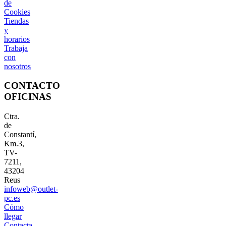
de
Cookies
Tiendas
y
horarios
Trabaja
con
nosotros
CONTACTO
OFICINAS
Ctra.
de
Constantí,
Km.3,
TV-
7211,
43204
Reus
infoweb@outlet-
pc.es
Cómo
llegar
Contacta