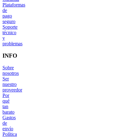
Plataformas
de
pago
seguro
Soporte
técnico
y
problemas
INFO
Sobre
nosotros
Ser
nuestro
proveedor
Por
qué
tan
barato
Gastos
de
envío
Política