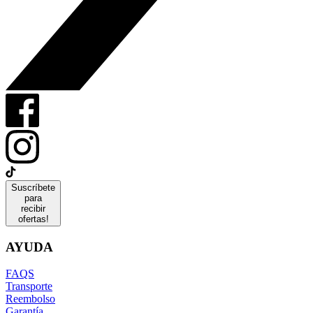
Suscríbete
para
recibir
ofertas!
AYUDA
FAQS
Transporte
Reembolso
Garantía