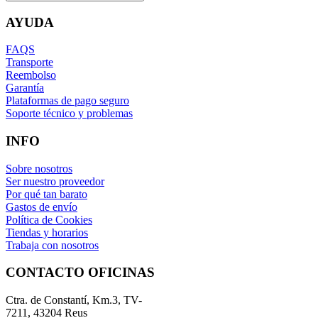
AYUDA
FAQS
Transporte
Reembolso
Garantía
Plataformas de pago seguro
Soporte técnico y problemas
INFO
Sobre nosotros
Ser nuestro proveedor
Por qué tan barato
Gastos de envío
Política de Cookies
Tiendas y horarios
Trabaja con nosotros
CONTACTO OFICINAS
Ctra. de Constantí, Km.3, TV-
7211, 43204 Reus