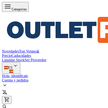
Categorías
Novedades
Top Ventas
⇊
Precio
Caducidades
Liquidar Stock
Ser Proveedor
ES
Hola, identifícate
Cuenta y pedidos