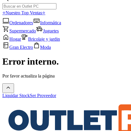
⭐Nuestro Top Ventas⭐
Ordenadores
Informática
Supermercado
Juguetes
Hogar
Bricolaje y jardin
Gran Electro
Moda
Error interno.
Por favor actualiza la página
Liquidar Stock
Ser Proveedor