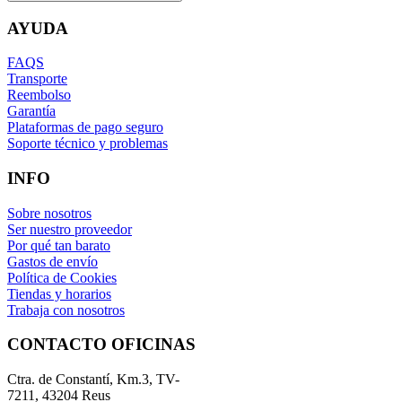
AYUDA
FAQS
Transporte
Reembolso
Garantía
Plataformas de pago seguro
Soporte técnico y problemas
INFO
Sobre nosotros
Ser nuestro proveedor
Por qué tan barato
Gastos de envío
Política de Cookies
Tiendas y horarios
Trabaja con nosotros
CONTACTO OFICINAS
Ctra. de Constantí, Km.3, TV-
7211, 43204 Reus