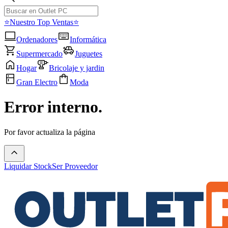
⭐Nuestro Top Ventas⭐
Ordenadores
Informática
Supermercado
Juguetes
Hogar
Bricolaje y jardin
Gran Electro
Moda
Error interno.
Por favor actualiza la página
Liquidar Stock
Ser Proveedor