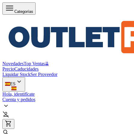
Categorías
Novedades
Top Ventas
⇊
Precio
Caducidades
Liquidar Stock
Ser Proveedor
ES
Hola, identifícate
Cuenta y pedidos