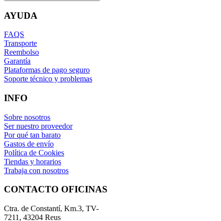
AYUDA
FAQS
Transporte
Reembolso
Garantía
Plataformas de pago seguro
Soporte técnico y problemas
INFO
Sobre nosotros
Ser nuestro proveedor
Por qué tan barato
Gastos de envío
Política de Cookies
Tiendas y horarios
Trabaja con nosotros
CONTACTO OFICINAS
Ctra. de Constantí, Km.3, TV-
7211, 43204 Reus