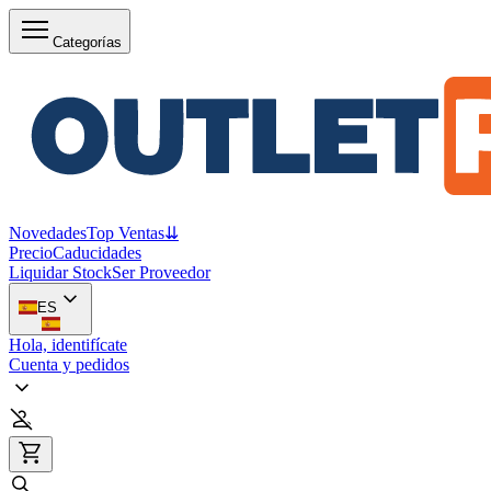
Categorías
Novedades
Top Ventas
⇊
Precio
Caducidades
Liquidar Stock
Ser Proveedor
ES
Hola, identifícate
Cuenta y pedidos