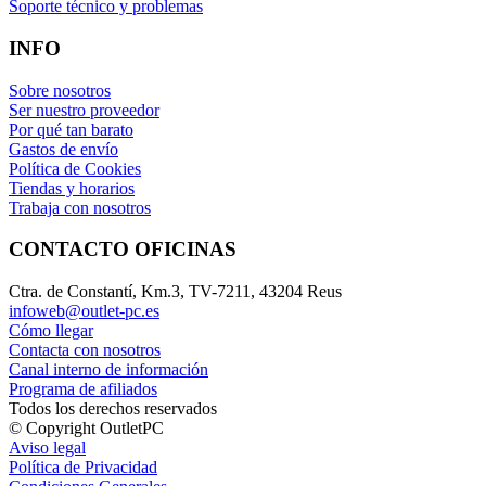
Soporte técnico y problemas
INFO
Sobre nosotros
Ser nuestro proveedor
Por qué tan barato
Gastos de envío
Política de Cookies
Tiendas y horarios
Trabaja con nosotros
CONTACTO OFICINAS
Ctra. de Constantí, Km.3, TV-7211, 43204 Reus
infoweb@outlet-pc.es
Cómo llegar
Contacta con nosotros
Canal interno de información
Programa de afiliados
Todos los derechos reservados
© Copyright OutletPC
Aviso legal
Política de Privacidad