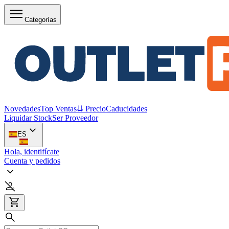
Categorías
Novedades
Top Ventas
⇊ Precio
Caducidades
Liquidar Stock
Ser Proveedor
ES
Hola, identifícate
Cuenta y pedidos