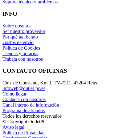
Soporte técnico y problemas
INFO
Sobre nosotros
Ser nuestro proveedor
Por qué tan barato
Gastos de envío
Política de Cookies
Tiendas y horarios
Trabaja con nosotros
CONTACTO OFICINAS
Ctra. de Constantí, Km.3, TV-7211, 43204 Reus
infoweb@outlet-pc.es
Cómo llegar
Contacta con nosotros
Canal interno de información
Programa de afiliados
Todos los derechos reservados
© Copyright OutletPC
Aviso legal
Política de Privacidad