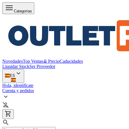
Categorías
Novedades
Top Ventas
⇊ Precio
Caducidades
Liquidar Stock
Ser Proveedor
ES
Hola, identifícate
Cuenta y pedidos