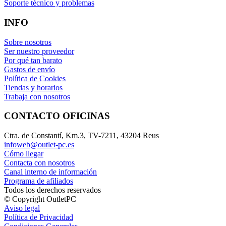
Soporte técnico y problemas
INFO
Sobre nosotros
Ser nuestro proveedor
Por qué tan barato
Gastos de envío
Política de Cookies
Tiendas y horarios
Trabaja con nosotros
CONTACTO OFICINAS
Ctra. de Constantí, Km.3, TV-7211, 43204 Reus
infoweb@outlet-pc.es
Cómo llegar
Contacta con nosotros
Canal interno de información
Programa de afiliados
Todos los derechos reservados
© Copyright OutletPC
Aviso legal
Política de Privacidad