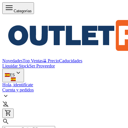
Categorías
Novedades
Top Ventas
⇊ Precio
Caducidades
Liquidar Stock
Ser Proveedor
ES
Hola, identifícate
Cuenta y pedidos