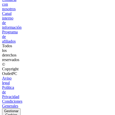
con
nosotros
Canal
interno
de
información
Programa
de
afiliados
Todos
los
derechos
reservados
©
Copyright
OutletPC
Aviso
legal
Política
de
Privacidad
Condiciones
Generales
Gestionar
Cookies