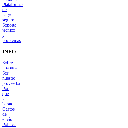
Plataformas
de
pago
seguro
Soporte
técnico
y
problemas
INFO
Sobre
nosotros
Ser
nuestro
proveedor
Por
qué
tan
barato
Gastos
de
envío
Política