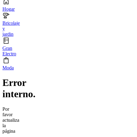
Hogar
Bricolaje
y
jardin
Gran
Electro
Moda
Error
interno.
Por
favor
actualiza
la
página