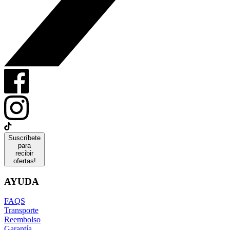
Suscríbete
para
recibir
ofertas!
AYUDA
FAQS
Transporte
Reembolso
Garantía