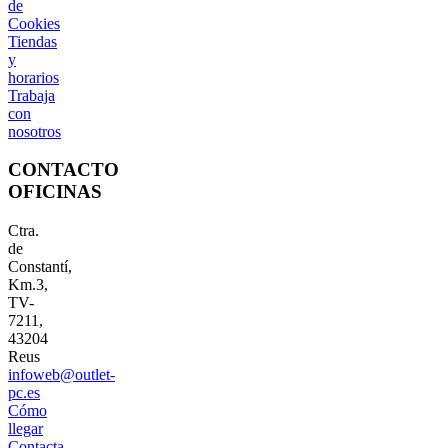
de
Cookies
Tiendas
y
horarios
Trabaja
con
nosotros
CONTACTO
OFICINAS
Ctra.
de
Constantí,
Km.3,
TV-
7211,
43204
Reus
infoweb@outlet-
pc.es
Cómo
llegar
Contacta